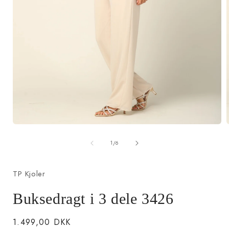
Åbn
mediet
af
1
1
/
6
i
i
modus
TP Kjoler
Buksedragt i 3 dele 3426
Normalpris
1.499,00 DKK