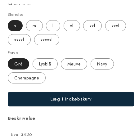
Inklusiv moms.
Størrelse
s
m
l
xl
xxl
xxxl
xxxxl
xxxxxl
Farve
Grå
Lysblå
Mauve
Navy
Champagne
Læg i indkøbskurv
Beskrivelse
• Eva 3426