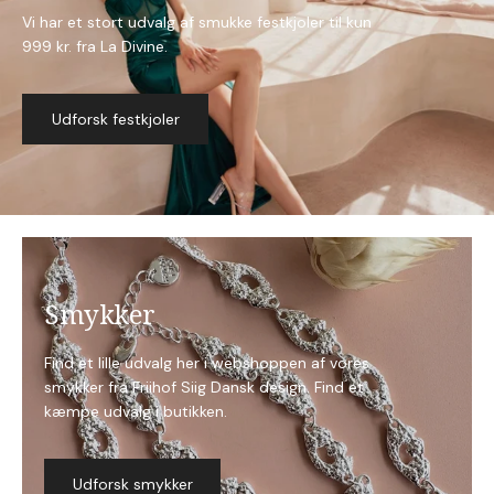
Vi har et stort udvalg af smukke festkjoler til kun
999 kr. fra La Divine.
Udforsk festkjoler
Smykker
Find et lille udvalg her i webshoppen af vores
smykker fra Friihof Siig
Dansk design. Find et
kæmpe udvalg i butikken.
Udforsk smykker