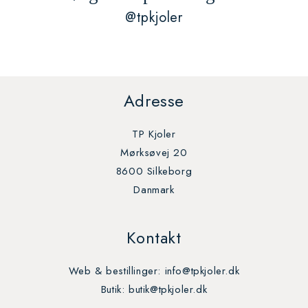
@tpkjoler
Adresse
TP Kjoler
Mørksøvej 20
8600 Silkeborg
Danmark
Kontakt
Web & bestillinger: info@tpkjoler.dk
Butik: butik@tpkjoler.dk