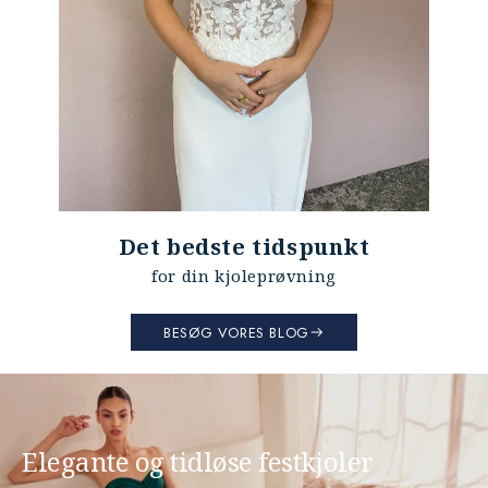
Det bedste tidspunkt
for din kjoleprøvning
BESØG VORES BLOG
Elegante og tidløse festkjoler