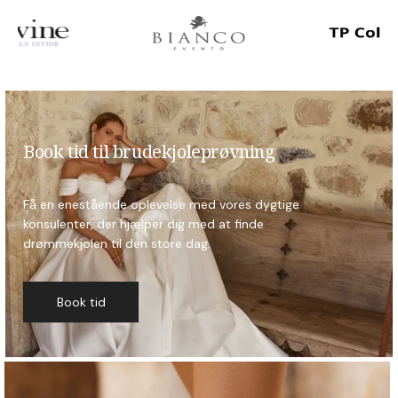
Book tid til brudekjoleprøvning
Få en enestående oplevelse med vores dygtige
konsulenter, der hjælper dig med at finde
drømmekjolen til den store dag.
Book tid