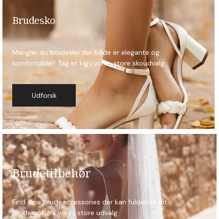
Brudesko
Mangler du brudesko der både er elegante og
komfortable? Tag et kig i vores store skoudvalg.
Udforsk
Brudetilbehør
Find dine brudeaccessories der kan fuldende dit
brudelook fra vores store udvalg