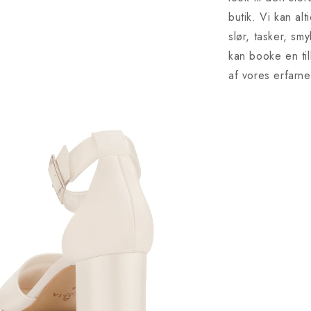
butik. Vi kan al
slør, tasker, sm
kan booke en ti
af vores erfarn