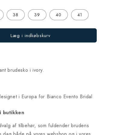
38
39
40
41
Læg i indkøbskurv
nt brudesko i ivory.
esignet i Europa for Bianco Evento Bridal
i butikken
udvalg af tilbehør, som fuldender brudens
ore dag både på vores webshop og i vores