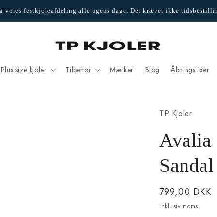
 vores festkjoleafdeling alle ugens dage. Det kræver ikke tidsbestilli
Plus size kjoler
Tilbehør
Mærker
Blog
Åbningstider
TP Kjoler
Avalia
Sandal
Normalpris
799,00 DKK
Inklusiv moms.