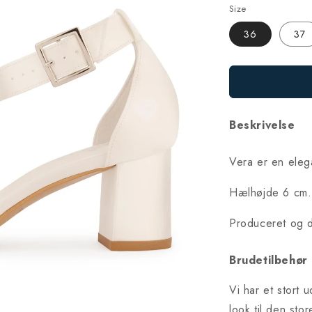
Size
36
37
Beskrivelse
Vera er en elega
Hælhøjde 6 cm.
Produceret og d
Brudetilbehør 
Vi har et stort 
look til den st