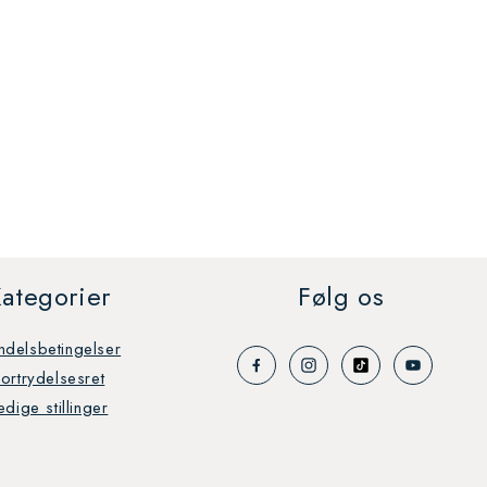
ategorier
Følg os
ndelsbetingelser
Fortrydelsesret
edige stillinger