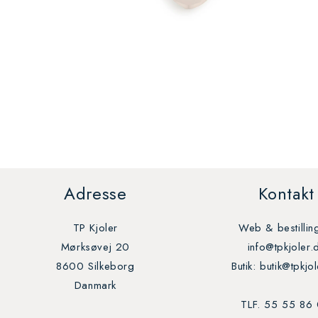
Åbn
mediet
4
i
modus
Adresse
Kontakt
TP Kjoler
Web & bestillin
Mørksøvej 20
info@tpkjoler.
8600 Silkeborg
Butik: butik@tpkjo
Danmark
TLF. 55 55 86