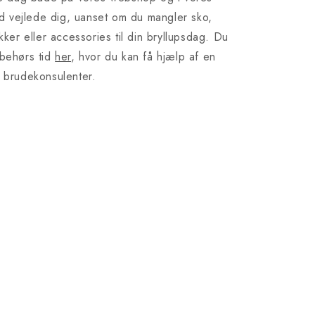
tid vejlede dig, uanset om du mangler sko,
ykker eller accessories til din bryllupsdag. Du
lbehørs tid
her
, hvor du kan få hjælp af en
e brudekonsulenter.