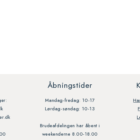
Åbningstider
K
ger:
Mandag-fredag: 10-17
Ha
dk
Lørdag-søndag: 10-13
ler.dk
L
Brudeafdelingen har åbent i
 00
weekenderne 8.00-18.00