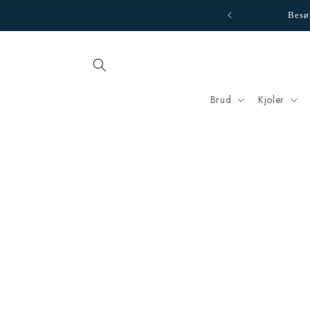
Gå til
 største udvalg af fest- og gallakjoler
Besøg
indhold
Brud
Kjoler
Gå til
produktoplysninger