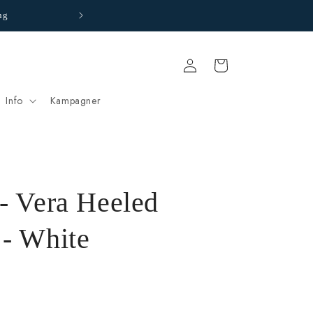
ng
Stor brudekjoleafdeling m
Log
Indkøbskurv
ind
Info
Kampagner
 - Vera Heeled
 - White