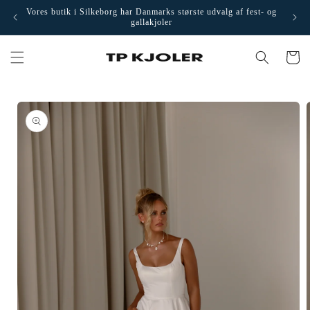
Gå til
Vores butik i Silkeborg har Danmarks største udvalg af fest- og
Besøg 
indhold
gallakjoler
Indkøbsku
å til
roduktoplysninger