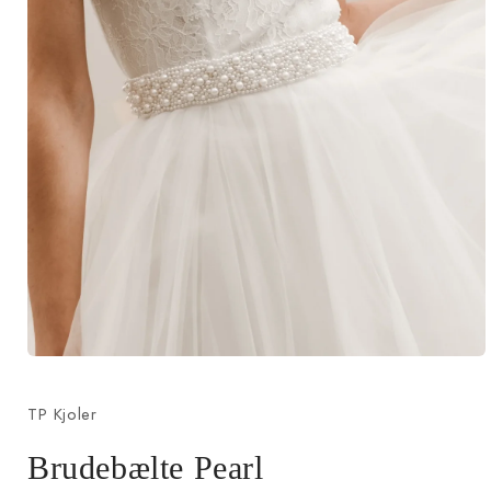
Åbn
mediet
1
TP Kjoler
i
modus
Brudebælte Pearl