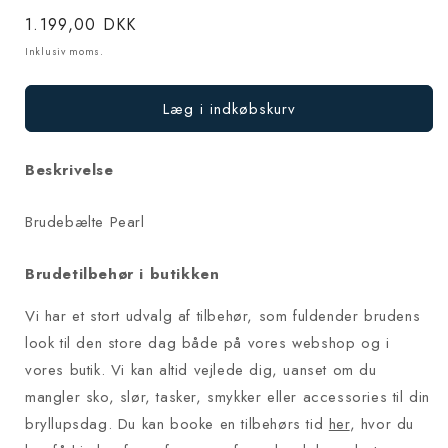
Normalpris
1.199,00 DKK
Inklusiv moms.
Læg i indkøbskurv
Beskrivelse
Brudebælte Pearl
Brudetilbehør i butikken
Vi har et stort udvalg af tilbehør, som fuldender brudens
look til den store dag både på vores webshop og i
vores butik. Vi kan altid vejlede dig, uanset om du
mangler sko, slør, tasker, smykker eller accessories til din
bryllupsdag. Du kan booke en tilbehørs tid
her
, hvor du