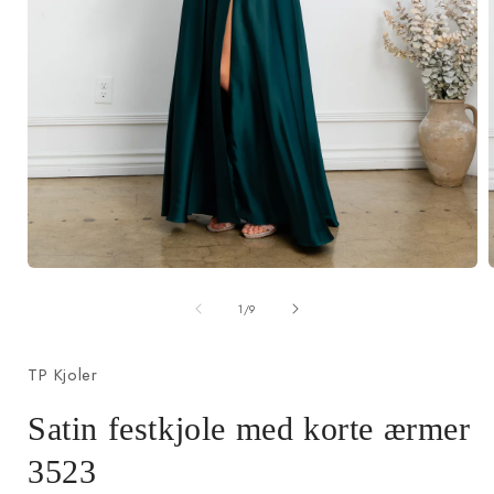
Åbn
mediet
af
1
1
/
9
i
i
modus
TP Kjoler
Satin festkjole med korte ærmer
3523