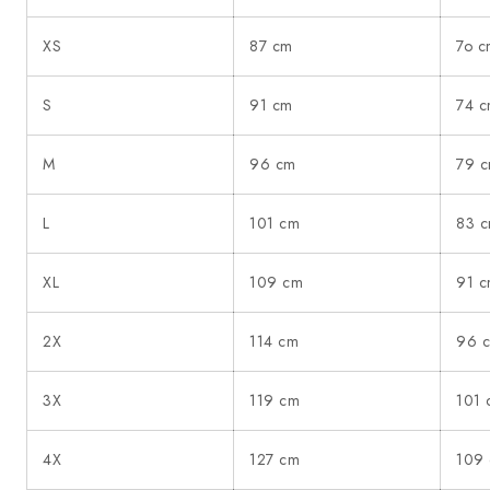
XS
87 cm
7o 
S
91 cm
74 
M
96 cm
79 
L
101 cm
83 
XL
109 cm
91 
2X
114 cm
96 
3X
119 cm
101
4X
127 cm
109