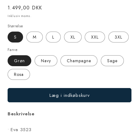
Normalpris
1.499,00 DKK
Inklusiv moms.
Størrelse
S
M
L
XL
XXL
3XL
Farve
Grøn
Navy
Champagne
Sage
Rosa
Læg i indkøbskurv
Beskrivelse
• Eva 3523