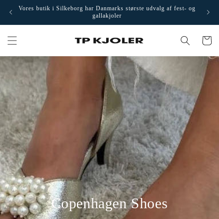
Gå til
Vores butik i Silkeborg har Danmarks største udvalg af fest- og
Besøg 
indhold
gallakjoler
Indkøbsku
Copenhagen Shoes