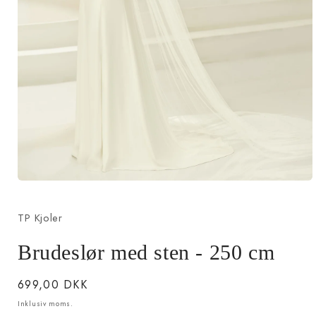
Åbn
mediet
1
TP Kjoler
i
modus
Brudeslør med sten - 250 cm
Normalpris
699,00 DKK
Inklusiv moms.